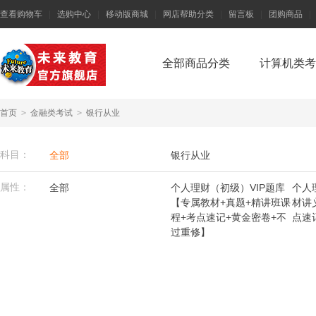
查看购物车
|
选购中心
|
移动版商城
|
网店帮助分类
|
留言板
|
团购商品
|
全部商品分类
计算机类考
首页
>
金融类考试
>
银行从业
科目：
全部
银行从业
属性：
全部
个人理财（初级）VIP题库
个人
【专属教材+真题+精讲班课
材讲
程+考点速记+黄金密卷+不
点速
过重修】