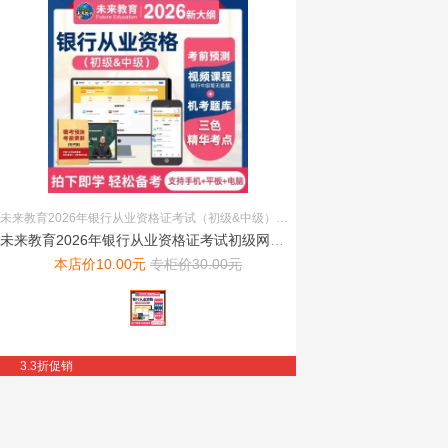
未来教育2026年银行从业资格证考试（初级&中级）题库+讲义 一套备考 手机、电脑、平板均可使用
未来教育2026年银行从业资格证考试初级网课题库课件视频押题...
本店价
10.00
元
专柜价
30.00
元
3.3折促销