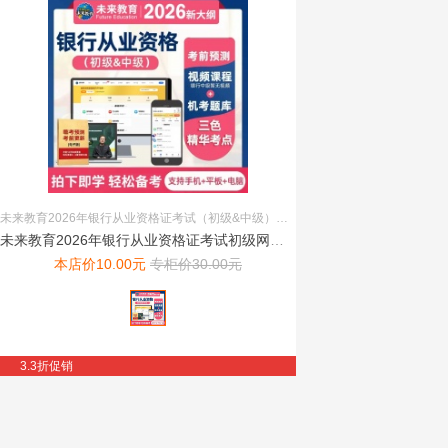
未来教育2026年银行从业资格证考试（初级&中级）题库+讲义 一套备考 手机、电脑、平板均可使用
未来教育2026年银行从业资格证考试初级网课题库课件视频押题...
本店价
10.00
元
专柜价
30.00
元
3.3折促销