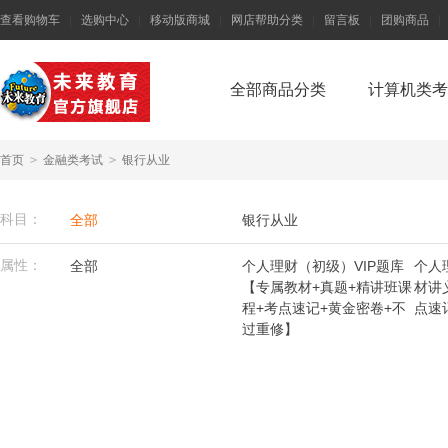
查看购物车
|
选购中心
|
移动版商城
|
网店帮助分类
|
留言板
|
团购商品
|
全部商品分类
计算机类考
首页
>
金融类考试
>
银行从业
科目：
全部
银行从业
属性：
全部
个人理财（初级）VIP题库
个人
【专属教材+真题+精讲班课
材讲
程+考点速记+黄金密卷+不
点速
过重修】