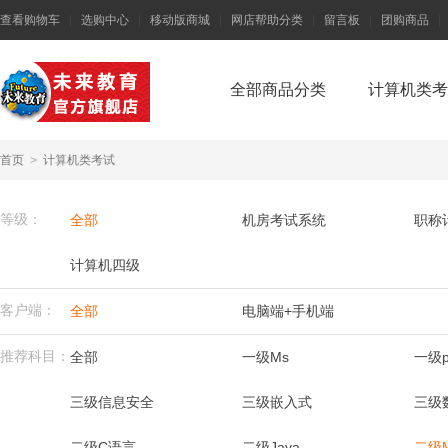
查看购物车
|
选购中心
|
移动版商城
|
网店帮助分类
|
留言板
|
团购商品
|
全部商品分类
计算机类考
首页
>
计算机类考试
等级：
全部
机房考试系统
职称
计算机四级
客户端：
全部
电脑端+手机端
推荐科目：
全部
一级Ms
一级p
三级信息安全
三级嵌入式
三级
二级C语言
二级Java
二级