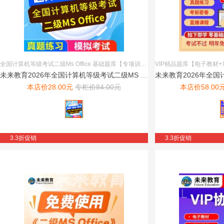
全国计算机等级考试二级Ms Office 基础题库【专项训练+考试题库+新增题库+模拟考场+试题搜索+超值赠送+QQ交流群】
未来教育2026年全国计算机等级考试二级MS Office模...
本店价
28.00
元
专柜价
84.00
元
本店价
58.00
3.3折促销
3.3折促销