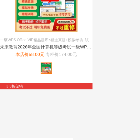
一级WPS Office VIP精品题库<精选真题+模拟考场+试题搜索+超值赠送+章节练习+电子教材>
未来教育2026年全国计算机等级考试一级WPS Office...
本店价
58.00
元
专柜价
174.00
元
3.3折促销