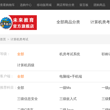
查看购物车
|
选购中心
|
移动版商城
|
网店帮助分类
|
留言板
|
团购商品
|
全部商品分类
计算机类考
首页
>
计算机类考试
等级：
全部
机房考试系统
职称
计算机四级
客户端：
全部
电脑端+手机端
推荐科目：
全部
一级Ms
一级p
三级信息安全
三级嵌入式
三级
二级C语言
二级Java
二级