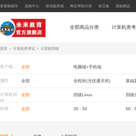
查看购物车
|
选购中心
|
移动版商城
|
网店帮助分类
|
留言板
|
团购商品
|
全部商品分类
计算机类考
首页
>
计算机类考试
>
计算机四级
客户端：
全部
电脑端+手机端
属性：
全部
全程班(无忧通关班)
基础
计算机四
全部
四级Linux
四级
级：
价格：
全部
20 - 50
50 - 