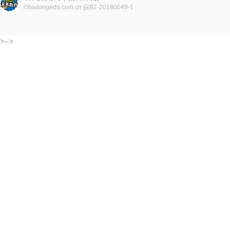
©
baitongedu.com.cn
皖B2-20180049-1
>-->