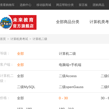
查看购物车
|
选购中心
|
移动版商城
|
网店帮助分类
|
留言板
|
团购商品
|
全部商品分类
计算机类考
首页
>
计算机类考试
>
计算机二级
等级：
全部
计算机二级
客户端：
全部
电脑端+手机端
计算机二
全部
二级Access
二级C
级：
二级MySQL
二级openGauss
二级P
价格：
全部
0 - 30
30 - 