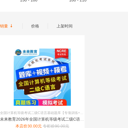
150 - 180
180 - 210

销量
价格
上架时间
全国计算机等级考试二级C语言基础题库【专项训练+考试题库+新增题库+模拟考场+试题搜索+超值赠送+QQ交流群+精选视频】
未来教育2026年全国计算机等级考试二级C语言模拟考试题库 ...
本店价
30.00
元
专柜价
90.00
元