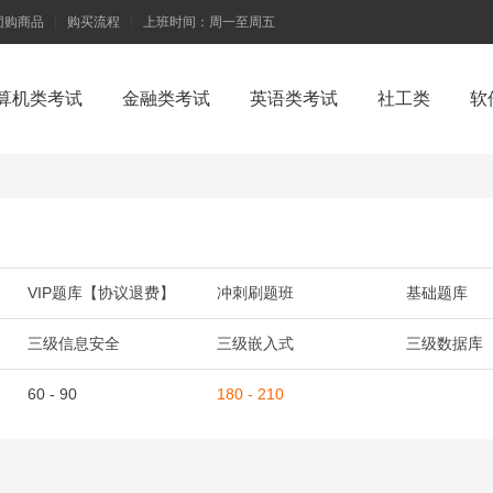
团购商品
|
购买流程
|
上班时间：周一至周五
算机类考试
金融类考试
英语类考试
社工类
软
VIP题库【协议退费】
冲刺刷题班
基础题库
三级信息安全
三级嵌入式
三级数据库
60 - 90
180 - 210