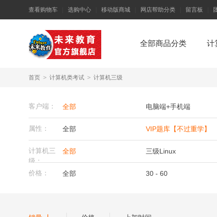
查看购物车
|
选购中心
|
移动版商城
|
网店帮助分类
|
留言板
|
全部商品分类
计
首页
>
计算机类考试
>
计算机三级
客户端：
全部
电脑端+手机端
属性：
全部
VIP题库【不过重学】
计算机三
全部
三级Linux
级：
价格：
全部
30 - 60