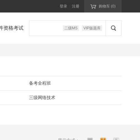

登录
|
注册
购物车
(0)

件资格考试
二级MS
VIP版题库
备考全程班
三级网络技术