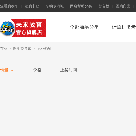
查看购物车
|
选购中心
|
移动版商城
|
网店帮助分类
|
留言板
|
团购商品
|
全部商品分类
计算机类考
首页
>
医学类考试
>
执业药师

销量
价格
上架时间