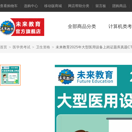
查看购物车
|
选购中心
|
移动版商城
|
网店帮助分类
|
留言板
|
团购商品
|
全部商品分类
计算机类考
首页
>
医学类考试
>
卫生资格
>
未来教育2025年大型医用设备上岗证题库真题CT/M